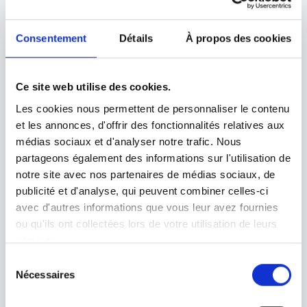
particulière à l’expérience utilisateur et à l’interface de vos
sites, car ce sont des éléments cruciaux pour le succès de votre
présence en ligne.
Consentement
Détails
À propos des cookies
Ce site web utilise des cookies.
Les cookies nous permettent de personnaliser le contenu
et les annonces, d'offrir des fonctionnalités relatives aux
médias sociaux et d'analyser notre trafic. Nous
partageons également des informations sur l'utilisation de
notre site avec nos partenaires de médias sociaux, de
publicité et d'analyse, qui peuvent combiner celles-ci
avec d'autres informations que vous leur avez fournies
ou qu'ils ont collectées lors de votre utilisation de leurs
services.
S
Nécessaires
é
l