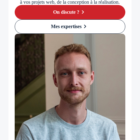
à vos projets web, de la conception à la réalisation.
chevron_right
On discute ?
chevron_right
Mes expertises